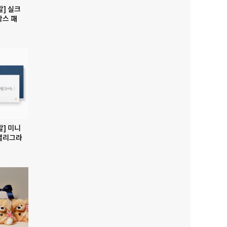
발] 실크
박스 패
발] 미니
캘리그라