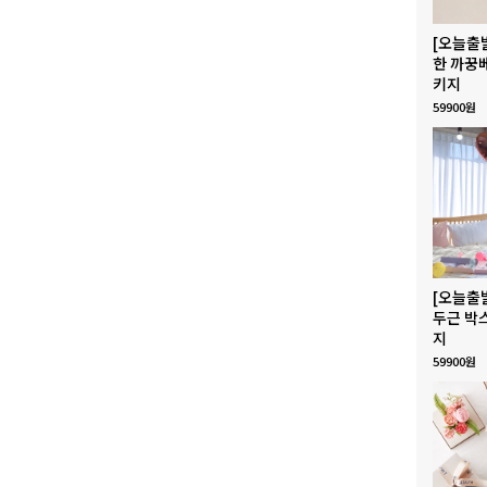
[오늘출
한 까꿍
키지
59900원
[오늘출
두근 박
지
59900원