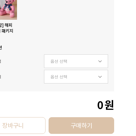
발] 해피
 패키지
션
택
택
0
원
장바구니
구매하기