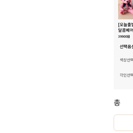
[오늘출
달콤베어
39900원
선택옵
색상선
각인선
총