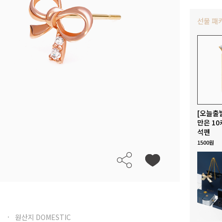
선물 패
[오늘출
만은 10
석펜
1500원
원산지 DOMESTIC