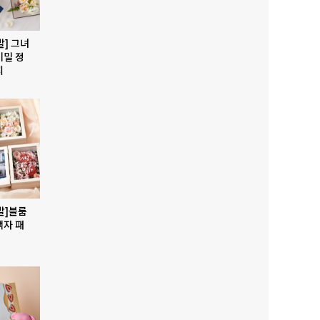
발] 그녀
비밀 정
지
발]블룸
액자 패