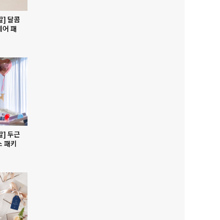
발] 달콤
베어 패
발] 두근
스 패키