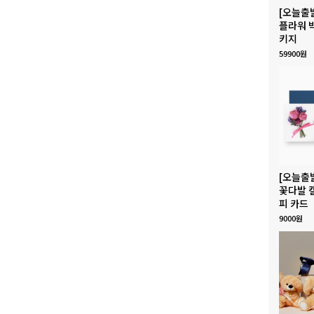
[오늘출
플라워 
키지
59900원
[오늘출
꽃다발 
피 카드
9000원