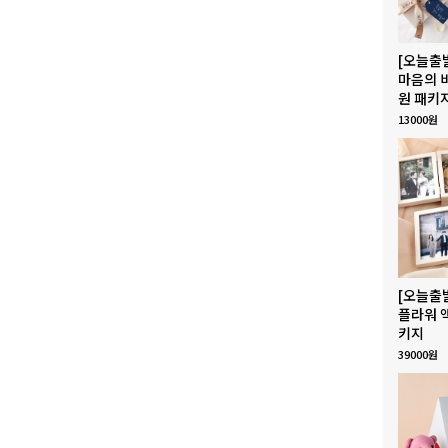
[오늘출
마음의 
원 패키
13000원
[오늘출
플라워 
키지
39000원