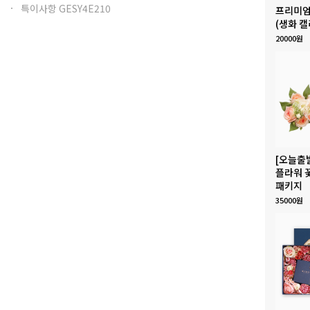
특이사항 GESY4E210
프리미엄
(생화 캘
20000원
[오늘출
플라워 
패키지
35000원