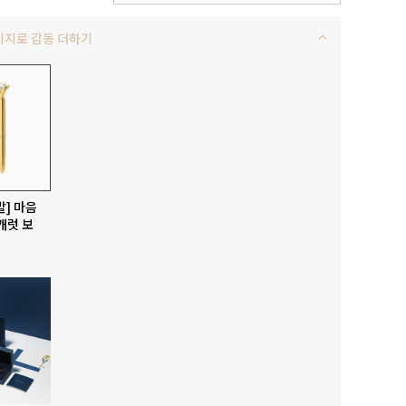
키지로 감동 더하기
발] 마음
캐럿 보