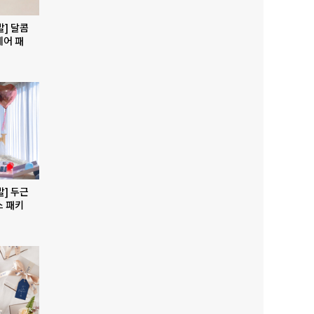
발] 달콤
베어 패
발] 두근
스 패키