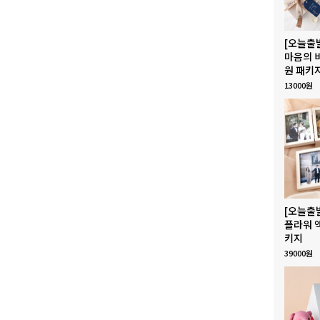
[오늘출
마음의 
원 패키
13000원
[오늘출
플라워 
키지
39000원