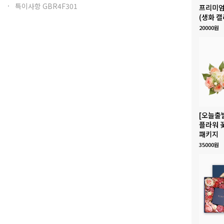
특이사항 GBR4F301
프리미엄
(생화 캘
20000원
[오늘출
플라워 
패키지
35000원