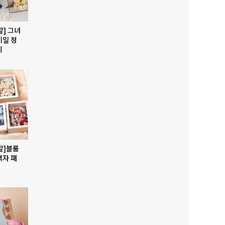
발] 그녀
비밀 정
지
발]블룸
액자 패