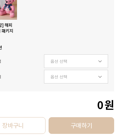
발] 해피
 패키지
션
택
택
0
원
장바구니
구매하기