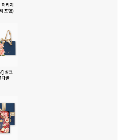
 패키지
리 포함)
발] 실크
꽃다발