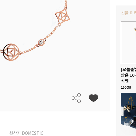
선물 패
[오늘출
만은 10
석펜
1500원
원산지 DOMESTIC