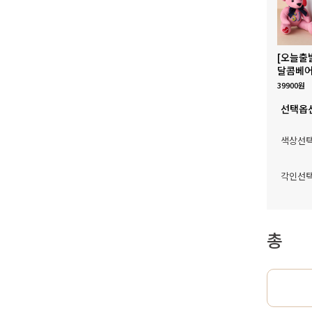
[오늘출
달콤베어
39900원
선택옵
색상선
각인선
총