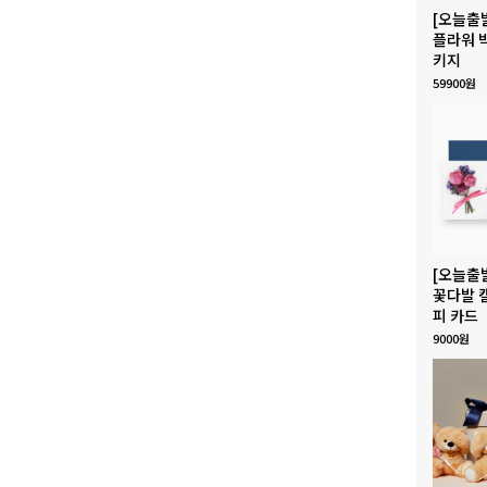
[오늘출
플라워 
키지
59900원
[오늘출
꽃다발 
피 카드
9000원