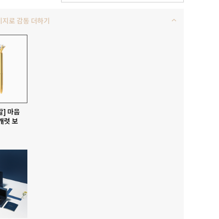
키지로 감동 더하기
발] 마음
캐럿 보