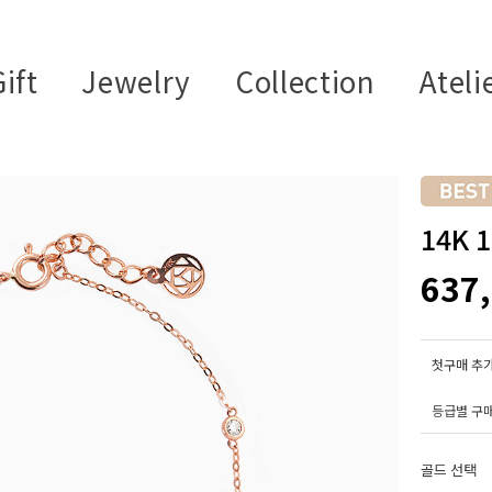
ift
Jewelry
Collection
Ateli
14K
637
첫구매 추가
등급별 구
골드 선택