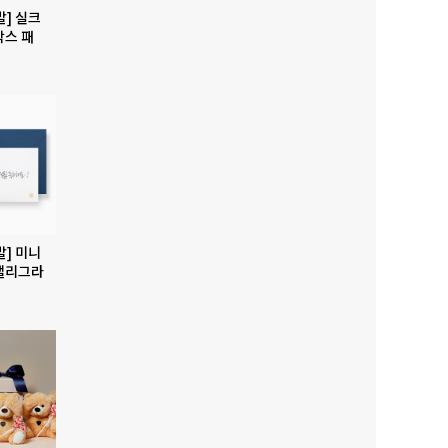
발] 실크
박스 패
발] 미니
캘리그라