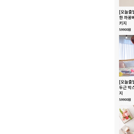
[오늘출
한 까꿍
키지
59900원
[오늘출
두근 박
지
59900원