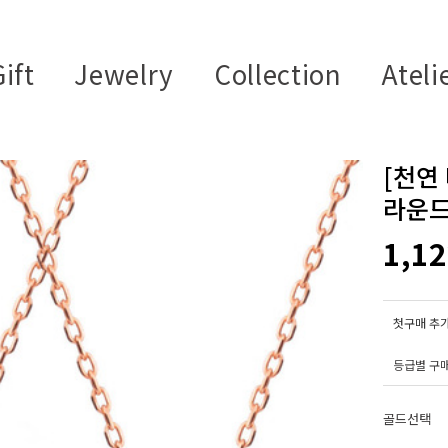
ift
Jewelry
Collection
Ateli
[천연
라운드
1,1
첫구매 추가
등급별 구
골드선택