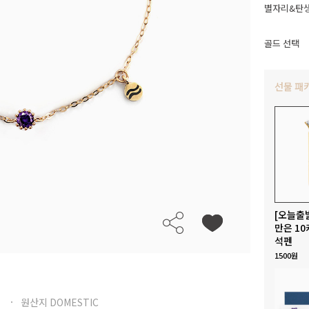
별자리&탄생
골드 선택
선물 패
[오늘출
만은 10
석펜
1500원
원산지 DOMESTIC