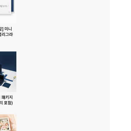
발] 미니
캘리그라
 패키지
리 포함)