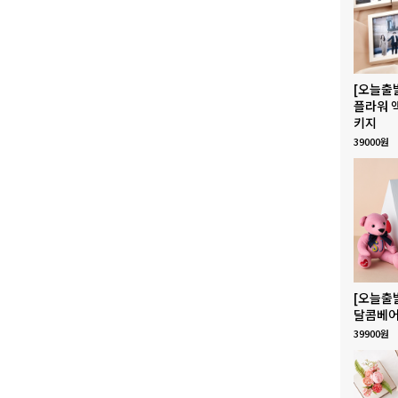
[오늘출
플라워 
키지
39000원
[오늘출
달콤베어
39900원