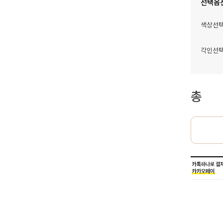
선택옵
색상선
각인선
총