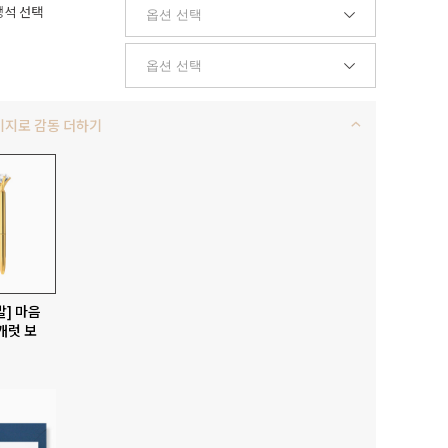
석 선택
키지로 감동 더하기
발] 마음
캐럿 보