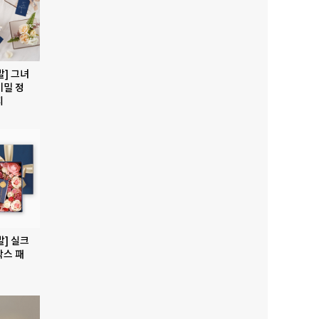
발] 그녀
비밀 정
지
발] 실크
박스 패