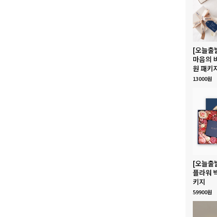
[오늘출
마음의 
원 패키
13000원
[오늘출
플라워 
키지
59900원