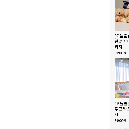
[오늘출
한 까꿍
키지
59900원
[오늘출
두근 박
지
59900원