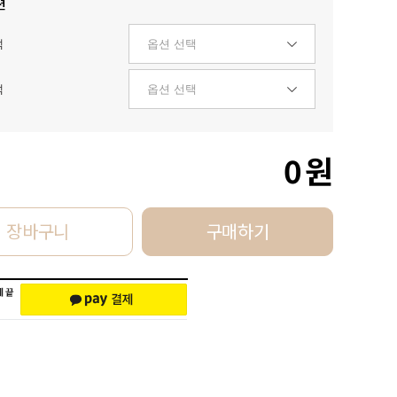
션
택
택
0
원
장바구니
구매하기