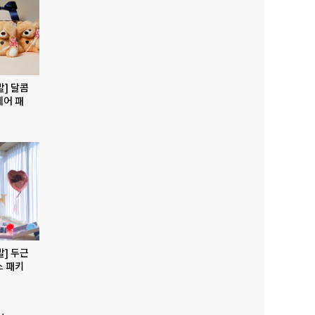
발] 달콤
베어 패
발] 두근
스 패키