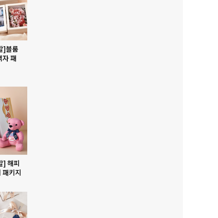
발]블룸
액자 패
발] 해피
 패키지