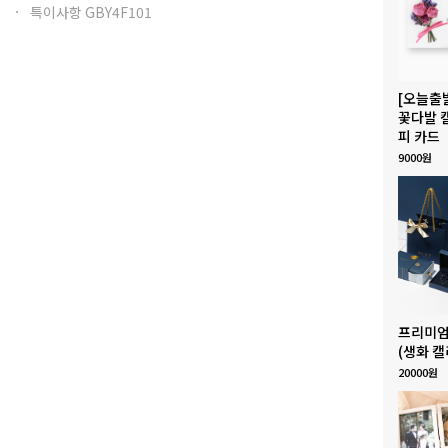
특이사항 GBY4F101
[오늘출
꽃다발 
피 카드
9000원
프리미엄
(생화 캘
20000원