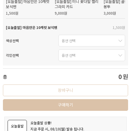
[오늘출발] 마음만은 10캐럿
[오늘출발] 미니 꽃다발 캘리
[오늘출발] 골든
보석펜
그라피 카드
봉투
1,500원
9,000원
3,000원
[오늘출발] 마음만은 10캐럿 보석펜
1,500원
색상선택
각인선택
0
원
총
장바구니
구매하기
오늘출발 상품!
오늘출발
지금 주문 시, 08/10(월) 발송 됩니다.