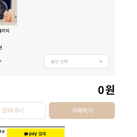
패키지
션
구
0
원
장바구니
구매하기