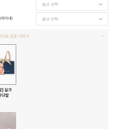
0자이내)
키지로 감동 더하기
발] 실크
꽃다발