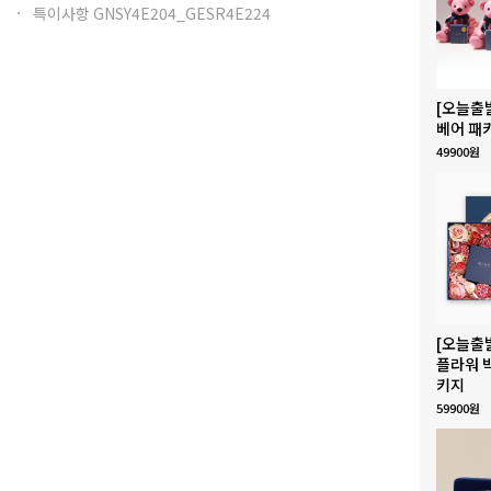
특이사항 GNSY4E204_GESR4E224
[오늘출
베어 패
49900원
[오늘출
플라워 
키지
59900원