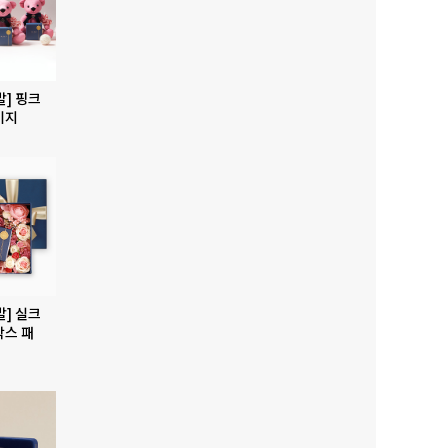
발] 핑크
키지
발] 실크
박스 패