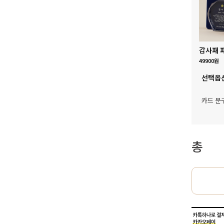
감사패 
49900원
선택옵
카드 문
총