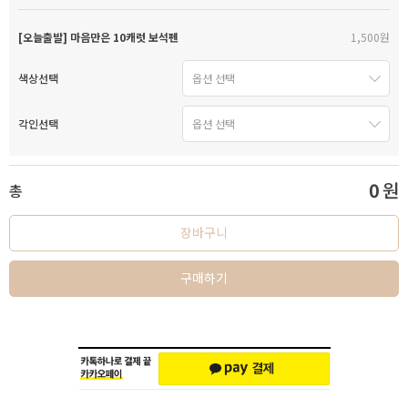
[오늘출발] 마음만은 10캐럿 보석펜
1,500원
색상선택
각인선택
0
원
총
장바구니
구매하기