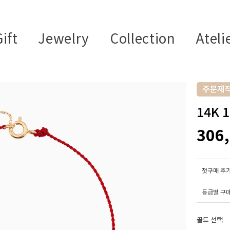
ift
Jewelry
Collection
Ateli
14K
306
첫구매 추가
등급별 구
골드 선택