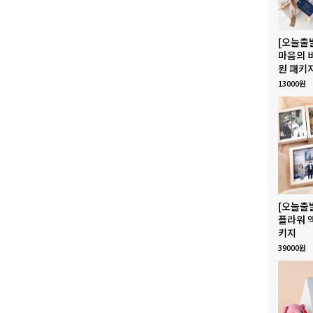
[오늘출
마음의 
원 패키
13000원
[오늘출
플라워 
키지
39000원