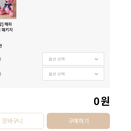
발] 해피
 패키지
션
택
택
0
원
장바구니
구매하기