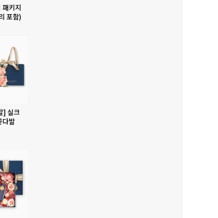
 패키지
리 포함)
발] 실크
꽃다발