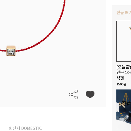
선물 패
[오늘출
만은 10
석펜
1500원
원산지 DOMESTIC