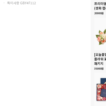
특이사항 GBY4F112
프리미엄
(생화 캘
20000원
[오늘출
플라워 
패키지
35000원