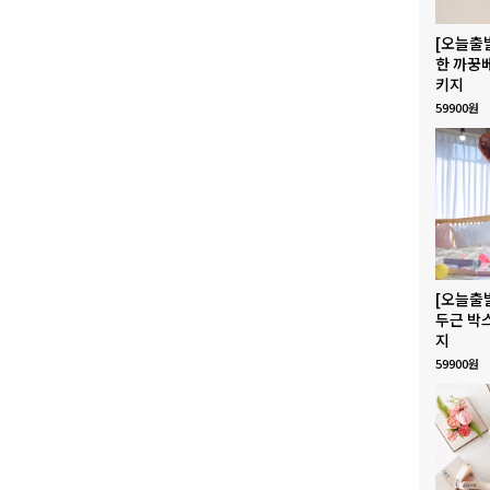
[오늘출
한 까꿍
키지
59900원
[오늘출
두근 박
지
59900원