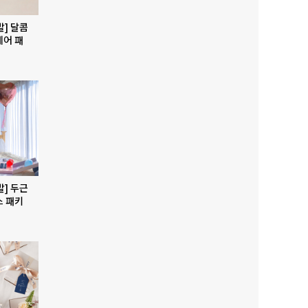
발] 달콤
베어 패
발] 두근
스 패키