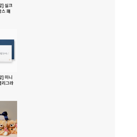
발] 실크
박스 패
발] 미니
캘리그라