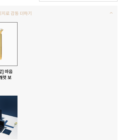
키지로 감동 더하기
발] 마음
캐럿 보