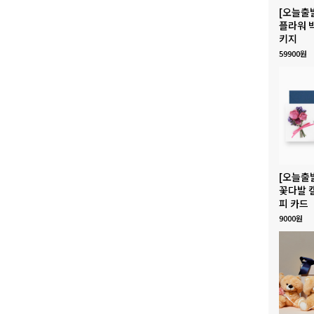
[오늘출
플라워 
키지
59900원
[오늘출
꽃다발 
피 카드
9000원