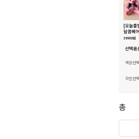
[오늘출
달콤베어
39900원
선택옵
색상선
각인선
총