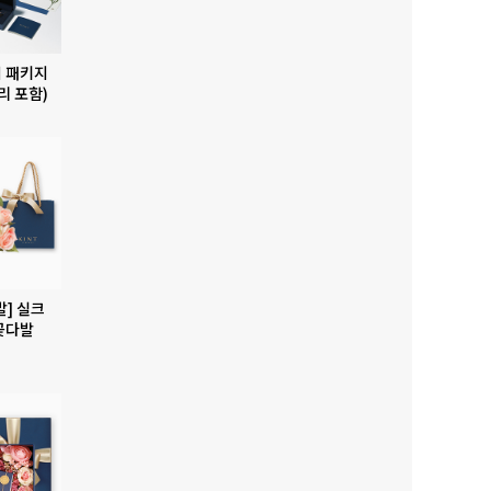
 패키지
리 포함)
발] 실크
꽃다발