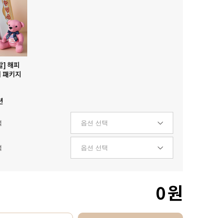
발] 해피
 패키지
션
택
택
0
원