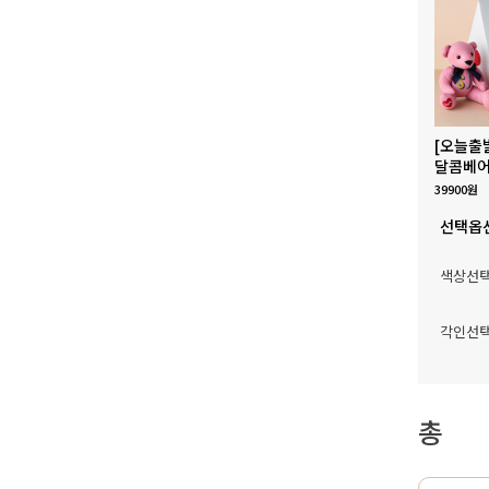
[오늘출
달콤베어
39900원
선택옵
색상선
각인선
총