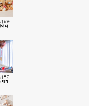
발] 달콤
베어 패
발] 두근
스 패키