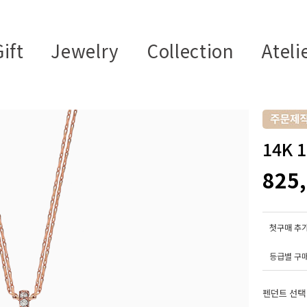
ift
Jewelry
Collection
Ateli
14K
825
첫구매 추가
등급별 구
펜던트 선택