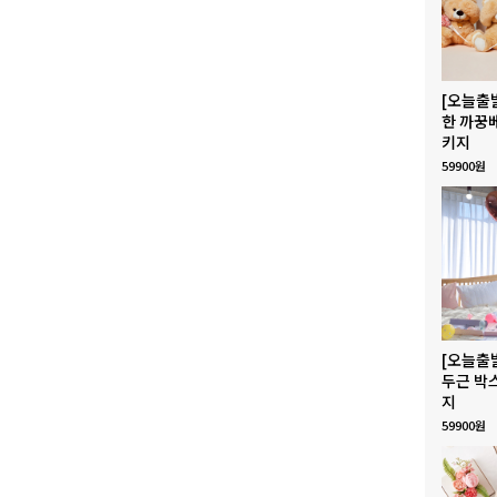
[오늘출
한 까꿍
키지
59900원
[오늘출
두근 박
지
59900원