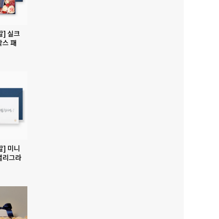
발] 실크
박스 패
발] 미니
캘리그라