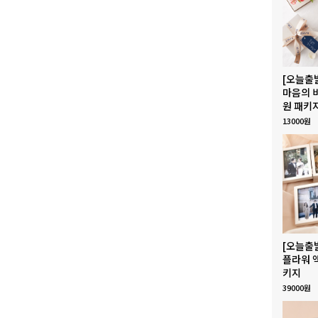
[오늘출
마음의 
원 패키
13000원
[오늘출
플라워 
키지
39000원