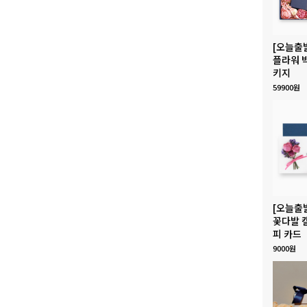
[오늘출
플라워 
키지
59900원
[오늘출
꽃다발 
피 카드
9000원