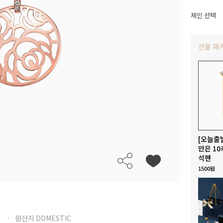
체인 선택
선물 패
[오늘출
만은 10
석펜
1500원
원산지 DOMESTIC