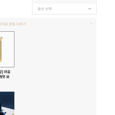
키지로 감동 더하기
발] 마음
캐럿 보