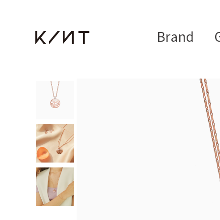
Brand
G