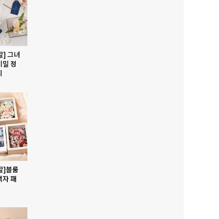
발] 그녀
비밀 정
지
발]블룸
액자 패