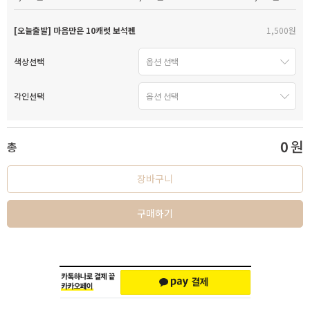
[오늘출발] 마음만은 10캐럿 보석펜
1,500원
색상선택
각인선택
0
원
총
장바구니
구매하기