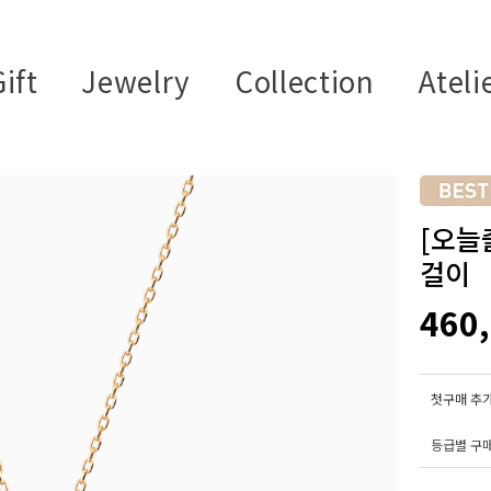
ift
Jewelry
Collection
Ateli
[오늘출
걸이
460
첫구매 추가
등급별 구