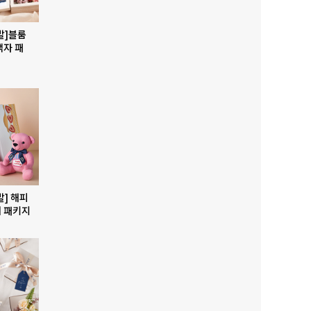
발]블룸
액자 패
발] 해피
 패키지