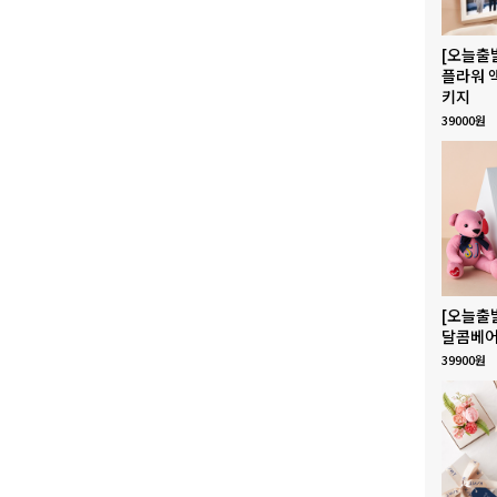
[오늘출
플라워 
키지
39000원
[오늘출
달콤베어
39900원