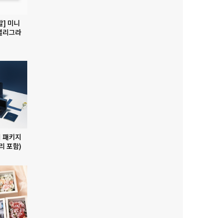
발] 미니
캘리그라
 패키지
리 포함)