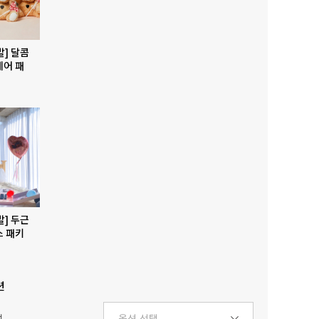
발] 달콤
베어 패
발] 두근
스 패키
션
택