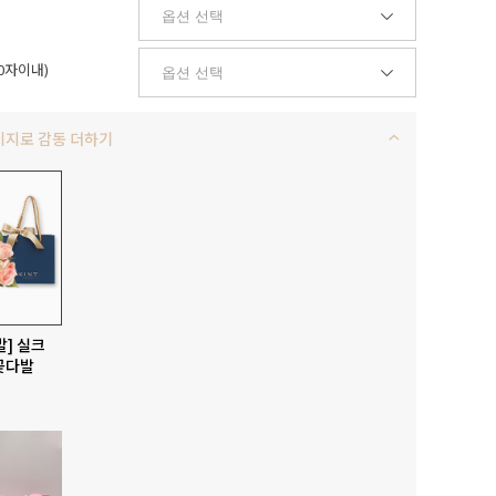
0자이내)
키지로 감동 더하기
발] 실크
꽃다발