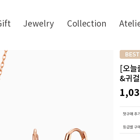
ift
Jewelry
Collection
Ateli
[오늘
&귀걸이
1,0
첫구매 추가
등급별 구