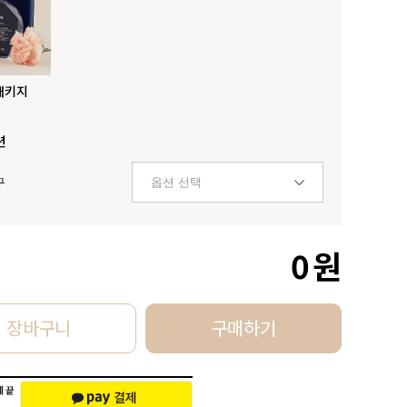
패키지
션
구
0
원
장바구니
구매하기