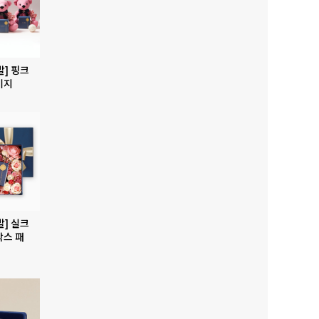
발] 핑크
키지
발] 실크
박스 패