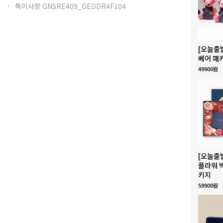
특이사항 GNSRE409_GEODR4F104
[오늘출
베어 패
49900원
[오늘출
플라워 
키지
59900원