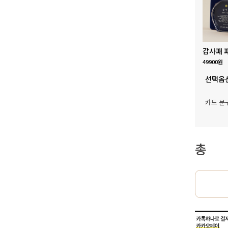
감사패 
49900원
선택옵
카드 문
총