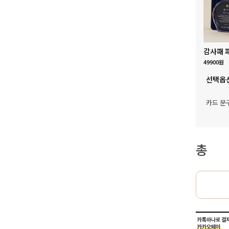
감사패 
49900원
선택옵
카드 문
총