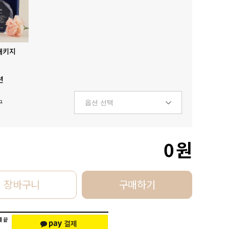
패키지
션
구
0
원
장바구니
구매하기