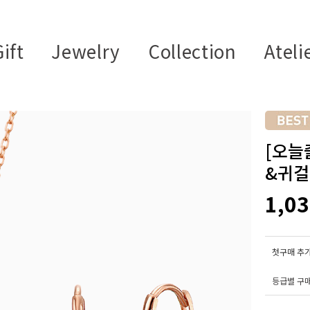
ift
Jewelry
Collection
Ateli
[오늘
&귀걸이
1,0
첫구매 추가
등급별 구