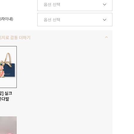
0자이내)
키지로 감동 더하기
발] 실크
꽃다발