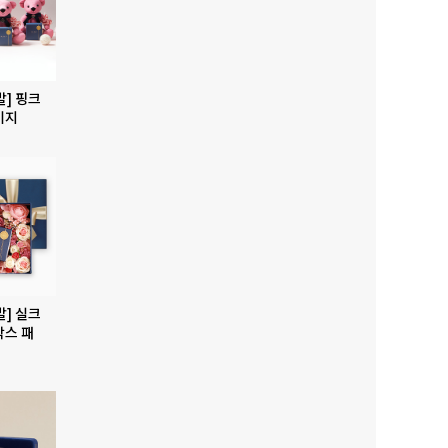
발] 핑크
키지
발] 실크
박스 패