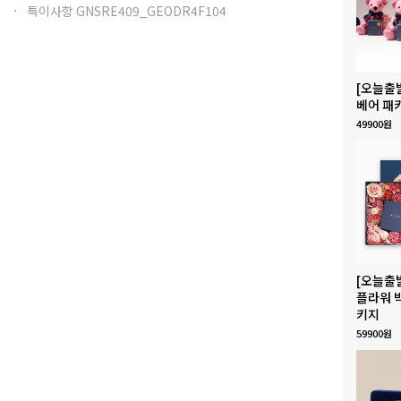
특이사항 GNSRE409_GEODR4F104
[오늘출
베어 패
49900원
[오늘출
플라워 
키지
59900원