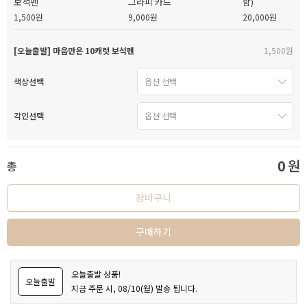
보석펜
그라피 카드
함)
1,500원
9,000원
20,000원
[오늘출발] 마음만은 10캐럿 보석펜
1,500원
색상선택
각인선택
0
원
총
장바구니
구매하기
오늘출발 상품!
오늘출발
지금 주문 시, 08/10(월) 발송 됩니다.