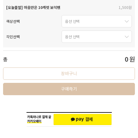
[오늘출발] 마음만은 10캐럿 보석펜
1,500원
색상선택
각인선택
0
원
총
장바구니
구매하기