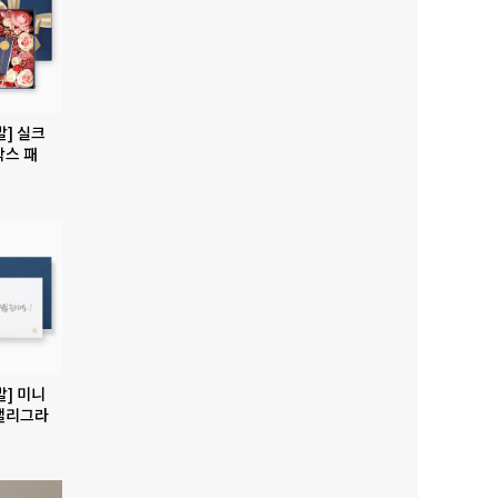
발] 실크
박스 패
발] 미니
캘리그라