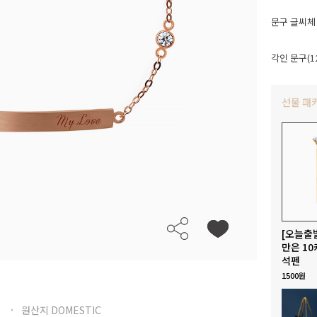
문구 글씨체
각인 문구(1
선물 패
[오늘출
만은 10
석펜
1500원
원산지 DOMESTIC