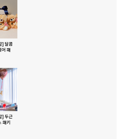
발] 달콤
베어 패
발] 두근
스 패키