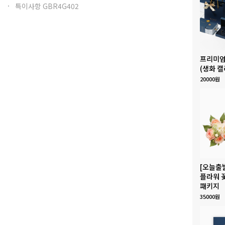
특이사항 GBR4G402
프리미엄
(생화 캘
20000원
[오늘출
플라워 
패키지
35000원