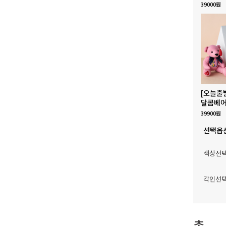
39000원
[오늘출
달콤베어
39900원
선택옵
색상선
각인선
총