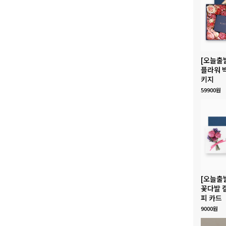
[오늘출
플라워 
키지
59900원
[오늘출
꽃다발 
피 카드
9000원