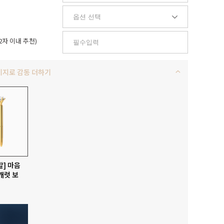
2자 이내 추천)
키지로 감동 더하기
발] 마음
캐럿 보