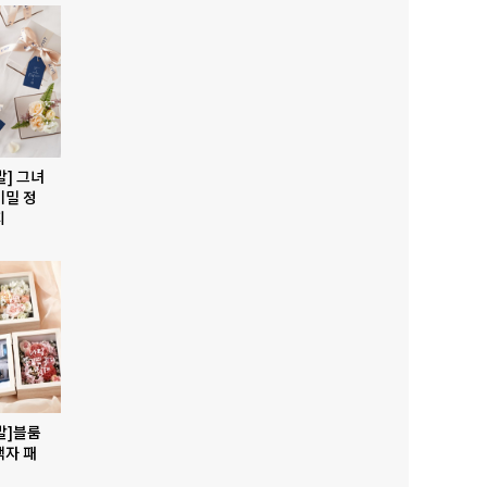
발] 그녀
비밀 정
지
발]블룸
액자 패