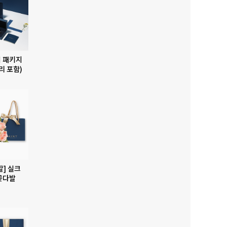
 패키지
리 포함)
발] 실크
꽃다발