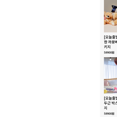
[오늘출
한 까꿍
키지
59900원
[오늘출
두근 박
지
59900원