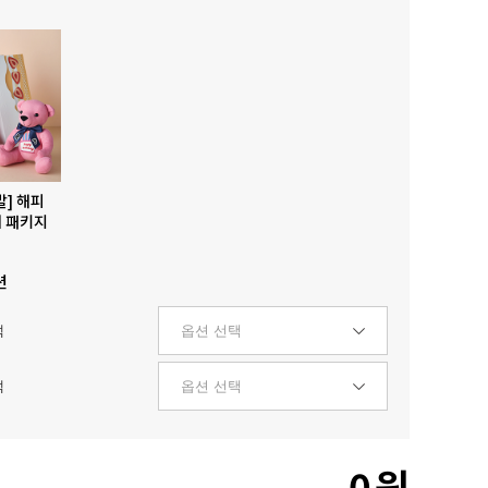
발] 해피
 패키지
션
택
택
0
원