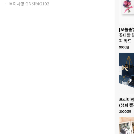
특이사항 GNSR4G102
[오늘출
꽃다발 
피 카드
9000원
프리미엄
(생화 캘
20000원