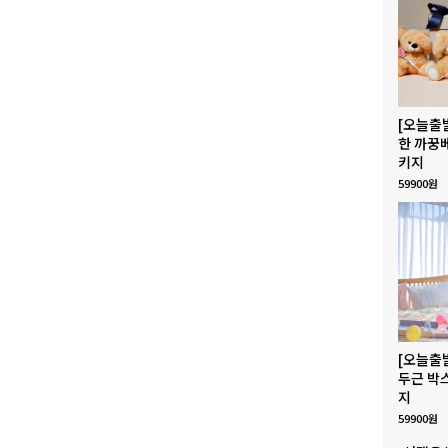
[오늘출
한 까꿍
키지
59900원
[오늘출
두근 박
지
59900원