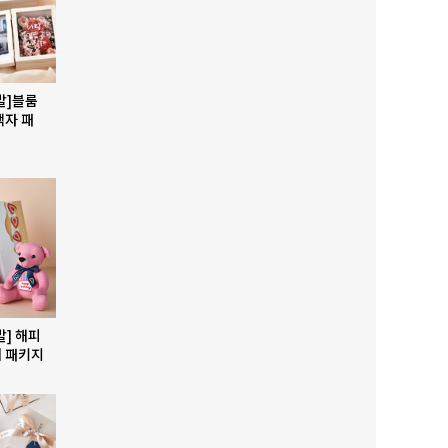
발]블룸
액자 패
발] 해피
 패키지