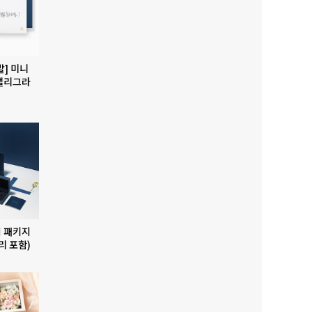
발] 미니
캘리그라
 패키지
리 포함)