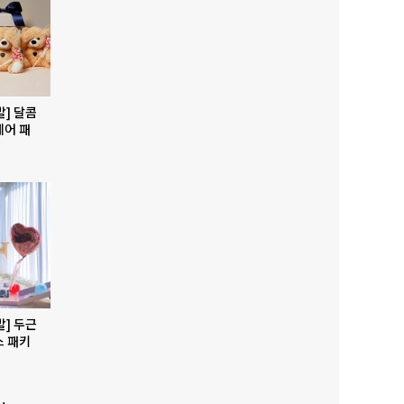
발] 달콤
베어 패
발] 두근
스 패키