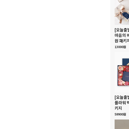
[오늘출
마음의 
원 패키
13000원
[오늘출
플라워 
키지
59900원