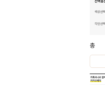
선택옵
색상선
각인선
총