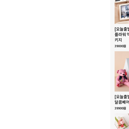
[오늘출
플라워 
키지
39000원
[오늘출
달콤베어
39900원