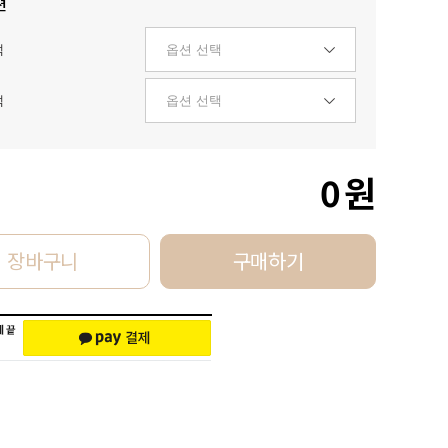
션
택
택
0
원
장바구니
구매하기