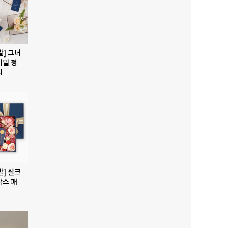
발] 그녀
비밀 정
지
발] 실크
박스 패