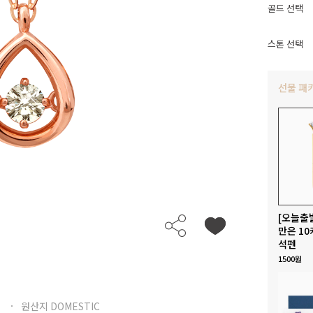
골드 선택
스톤 선택
선물 패
[오늘출
만은 10
석펜
1500원
원산지 DOMESTIC