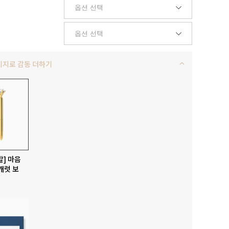
키지로 감동 더하기
발] 마음
캐럿 보