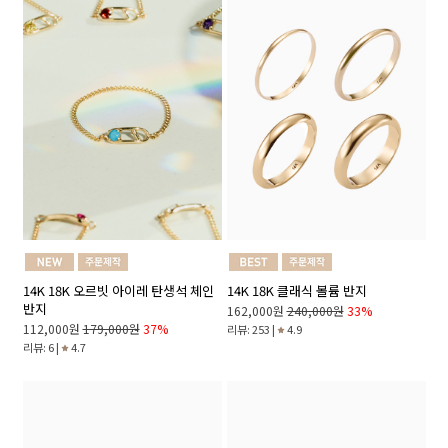
14K 18K 클래식 볼륨 반지
14K 18K 오르빗 아이레 탄생석 체인
반지
162,000원
240,000원
33%
112,000원
179,000원
37%
리뷰: 253 |
4.9
리뷰: 6 |
4.7