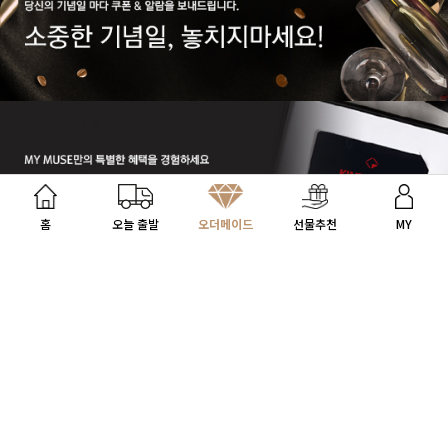
원터치 귀걸이(1개)
435,000원
673,000원
35%
115,000원
164,000원
30%
리뷰: 44 |
5.0
리뷰: 363 |
4.9
1
2
내게 맞는 선물 찾기
홈
오늘 출발
오더메이드
선물추천
MY