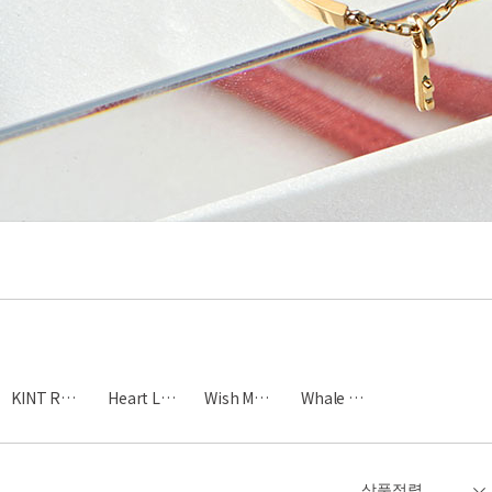
KINT Rose
Heart Love
Wish Moon
Whale Tale