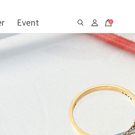
er
Event
0