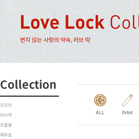
Collection
오르빗
ALL
Orbit
러브락
르블룸
에뚜왈