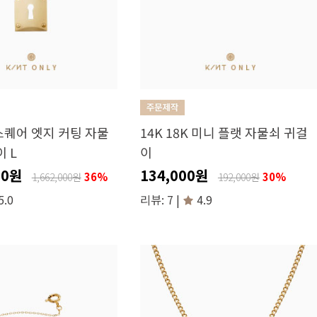
 스퀘어 엣지 커팅 자물
14K 18K 미니 플랫 자물쇠 귀걸
 L
이
00원
134,000원
36%
30%
1,662,000원
192,000원
5.0
리뷰: 7 |
4.9