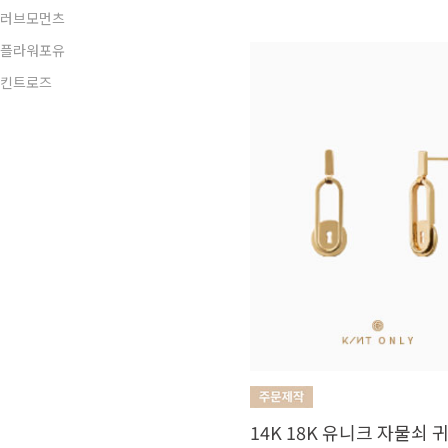
러브모먼츠
플라워포유
킨트로즈
14K 18K 유니크 자물쇠 