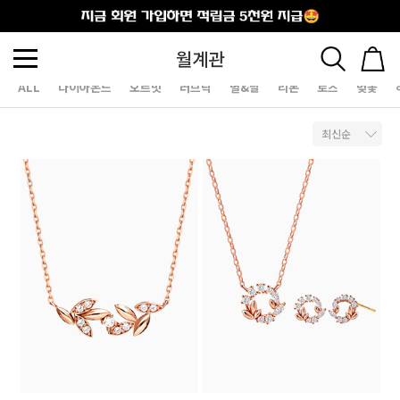
출석체크
월계관
ALL
다이아몬드
오르빗
러브락
별&달
리본
로즈
벚꽃