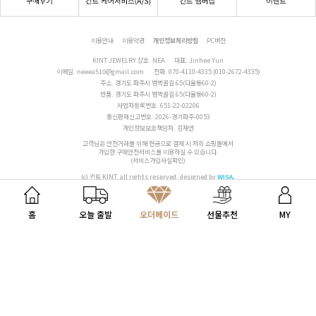
이용안내
이용약관
개인정보처리방침
PC버전
KINT JEWELRY 상호. NEA
대표. Jinhee Yun
이메일.
neeea510@gmail.com
전화.
070-4110-4335 (010-2672-4335)
주소. 경기도 파주시 범벅골길 65(다율동60-2)
반품. 경기도 파주시 범벅골길 65(다율동60-2)
사업자등록번호. 651-22-02206
통신판매신고번호. 2026-경기파주-0053
개인정보보호책임자. 김재연
고객님은 안전거래를 위해 현금으로 결제 시 저희 쇼핑몰에서
가입한 구매안전서비스를 이용하실 수 있습니다.
(서비스가입사실확인)
(c) 킨트 KINT. all rights reserved.
designed by
WISA.
내게 맞는 선물 찾기
홈
오늘 출발
오더메이드
선물추천
MY