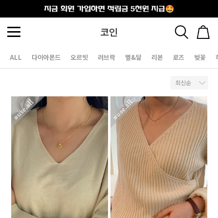
출석체크
코인
ALL
다이아몬드
오르빗
러브락
별&달
리본
로즈
벚꽃