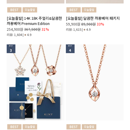
[오늘출발] 14K 18K 주얼리&달콤한
[오늘출발] 달콤한 까꿍베어 패키지
까꿍베어 Premium Edition
59,900원
89,900원
33%
254,900원
367,500원
31%
리뷰: 1,615 |
4.9
리뷰: 1,604 |
4.9
BEST
BEST
3
4