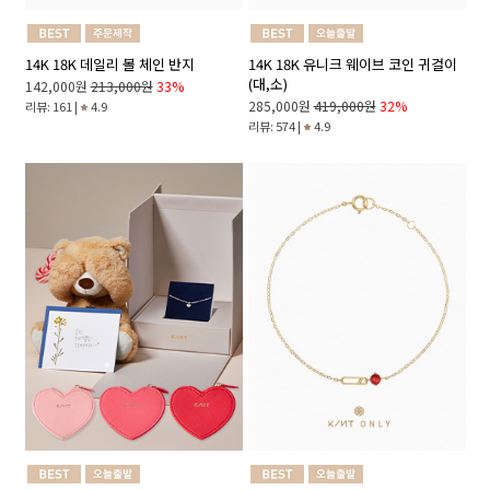
14K 18K 데일리 볼 체인 반지
14K 18K 유니크 웨이브 코인 귀걸이
(대,소)
142,000원
213,000원
33%
285,000원
419,000원
32%
리뷰: 161 |
4.9
리뷰: 574 |
4.9