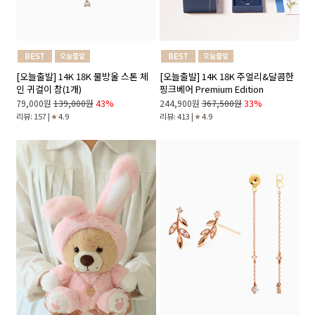
[오늘출발] 14K 18K 물방울 스톤 체
[오늘출발] 14K 18K 주얼리&달콤한
인 귀걸이 참(1개)
핑크베어 Premium Edition
79,000원
139,000원
43%
244,900원
367,500원
33%
리뷰: 157 |
4.9
리뷰: 413 |
4.9