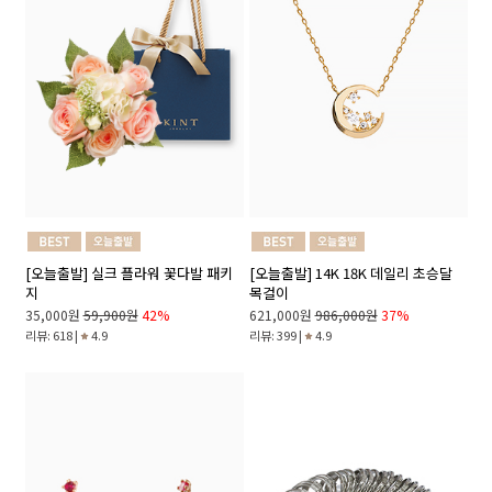
[오늘출발] 실크 플라워 꽃다발 패키
[오늘출발] 14K 18K 데일리 초승달
지
목걸이
35,000원
59,900원
42%
621,000원
986,000원
37%
리뷰: 618 |
4.9
리뷰: 399 |
4.9