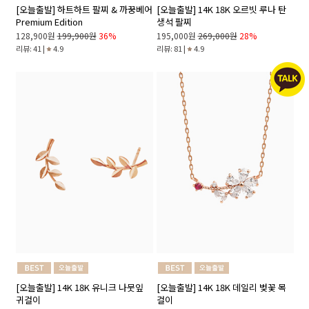
[오늘출발] 하트하트 팔찌 & 까꿍베어
[오늘출발] 14K 18K 오르빗 루나 탄
Premium Edition
생석 팔찌
128,900원
199,900원
36%
195,000원
269,000원
28%
리뷰: 41 |
4.9
리뷰: 81 |
4.9
[오늘출발] 14K 18K 유니크 나뭇잎
[오늘출발] 14K 18K 데일리 벚꽃 목
귀걸이
걸이