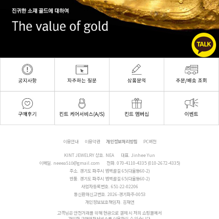
이용안내
이용약관
개인정보처리방침
PC버전
KINT JEWELRY 상호. NEA
대표. Jinhee Yun
이메일.
neeea510@gmail.com
전화.
070-4110-4335 (010-2672-4335)
주소. 경기도 파주시 범벅골길 65(다율동60-2)
반품. 경기도 파주시 범벅골길 65(다율동60-2)
사업자등록번호. 651-22-02206
통신판매신고번호. 2026-경기파주-0053
개인정보보호책임자. 김재연
고객님은 안전거래를 위해 현금으로 결제 시 저희 쇼핑몰에서
가입한 구매안전서비스를 이용하실 수 있습니다.