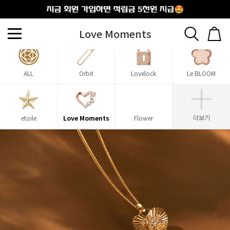
출석체크
Love Moments
ALL
Orbit
Lovelock
Le BLOOM
더보기
etoile
Love Moments
Flower
KINT Rose