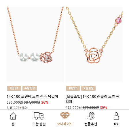
14K 18K 로맨틱 로즈 진주 목걸이
[오늘출발] 14K 18K 러블리 로즈 목
걸이
636,000원
987,000원
36%
475,000원
678,000원
30%
리뷰: 10 |
5.0
리뷰: 12 |
5.0
내게 맞는 선물 찾기
홈
오늘 출발
오더메이드
선물추천
MY