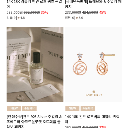
14K 18K 러블리 천연 로즈 쿼츠 목걸
[국내단독판매] 뜨에므와 & 주얼리 패
이
키지
538,000원
832,000원
35%
233,000원
424,500원
45%
리뷰: 9 |
4.8
리뷰: 6 |
5.0
[한정수량]킨트 925 Silver 주얼리 &
14K 18K 킨트 로즈버드 데일리 귀걸
뜨에므와 아모르실루엣 오드퍼퓸 콜
이
라보 패키지
262,000원
413,000원
37%