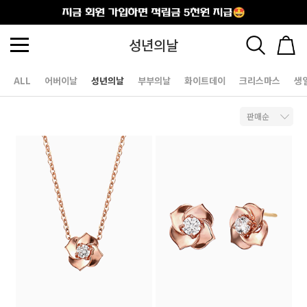
출석체크
성년의날
ALL
어버이날
성년의날
부부의날
화이트데이
크리스마스
생