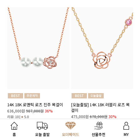
14K 18K 로맨틱 로즈 진주 목걸이
[오늘출발] 14K 18K 러블리 로즈 목
걸이
636,000원
987,000원
36%
475,000원
678,000원
30%
리뷰: 10 |
5.0
리뷰: 12 |
5.0
내게 맞는 선물 찾기
홈
오늘 출발
오더메이드
선물추천
MY