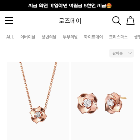
출석체크
로즈데이
ALL
어버이날
성년의날
부부의날
화이트데이
크리스마스
생