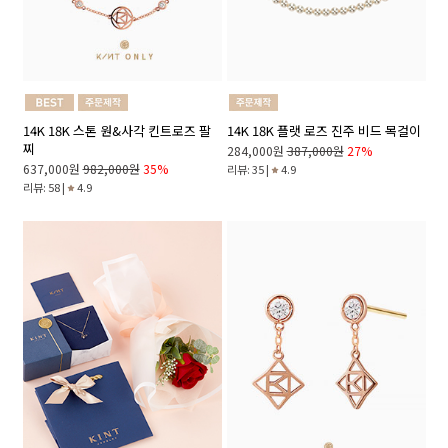
14K 18K 스톤 원&사각 킨트로즈 팔
14K 18K 플랫 로즈 진주 비드 목걸이
찌
284,000원
387,000원
27%
637,000원
982,000원
35%
리뷰: 35 |
4.9
리뷰: 58 |
4.9