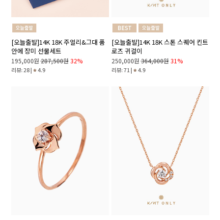
[오늘출발]14K 18K 주얼리&그대 품
[오늘출발]14K 18K 스톤 스퀘어 킨트
안에 장미 선물세트
로즈 귀걸이
195,000원
287,500원
32%
250,000원
364,000원
31%
리뷰: 28 |
4.9
리뷰: 71 |
4.9