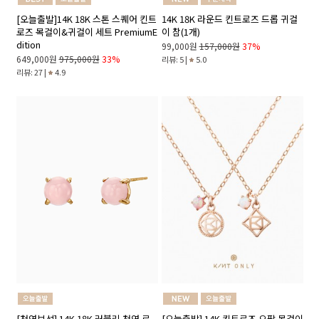
[오늘출발]14K 18K 스톤 스퀘어 킨트
14K 18K 라운드 킨트로즈 드롭 귀걸
로즈 목걸이&귀걸이 세트 PremiumE
이 참(1개)
dition
99,000원
157,000원
37%
649,000원
975,000원
33%
리뷰: 5 |
5.0
리뷰: 27 |
4.9
[천연보석] 14K 18K 러블리 천연 로
[오늘출발] 14K 킨트로즈 오팔 목걸이