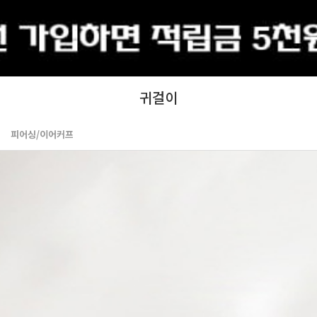
출석체크
귀걸이
피어싱/이어커프