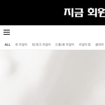
ALL
핀 귀걸이
링/후크 귀걸이
드롭/롱 귀걸이
귀걸이 참
클러치