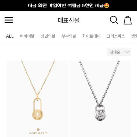
출석체크
대표선물
ALL
어버이날
성년의날
부부의날
화이트데이
크리스마스
생