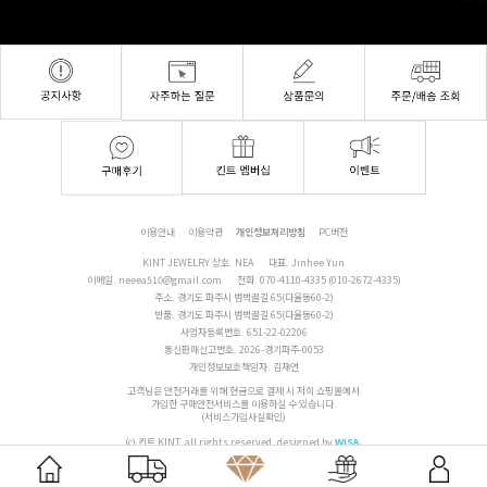
이용안내
이용약관
개인정보처리방침
PC버전
KINT JEWELRY 상호. NEA
대표. Jinhee Yun
이메일.
neeea510@gmail.com
전화.
070-4110-4335 (010-2672-4335)
주소. 경기도 파주시 범벅골길 65(다율동60-2)
반품. 경기도 파주시 범벅골길 65(다율동60-2)
사업자등록번호. 651-22-02206
통신판매신고번호. 2026-경기파주-0053
개인정보보호책임자. 김재연
고객님은 안전거래를 위해 현금으로 결제 시 저희 쇼핑몰에서
가입한 구매안전서비스를 이용하실 수 있습니다.
(서비스가입사실확인)
(c) 킨트 KINT. all rights reserved.
designed by
WISA.