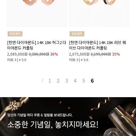
[천연 다이아몬드] 14K 18K 허그2 다
[천연 다이아몬드] 14K 18K 러브 웨
이아몬드 커플링
이브 다이아몬드 커플링
2,089,000원
3,286,000원
36%
2,075,000원
3,195,000원
35%
리뷰: 3 |
5.0
리뷰: 3 |
5.0
1
2
3
4
5
6